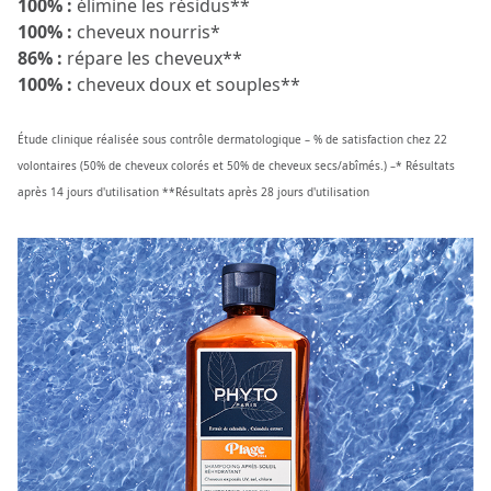
100% :
élimine les résidus**
100% :
cheveux nourris*
86% :
répare les cheveux**
100% :
cheveux doux et souples**
Étude clinique réalisée sous contrôle dermatologique – % de satisfaction chez 22
volontaires (50% de cheveux colorés et 50% de cheveux secs/abîmés.) –* Résultats
après 14 jours d'utilisation **Résultats après 28 jours d'utilisation