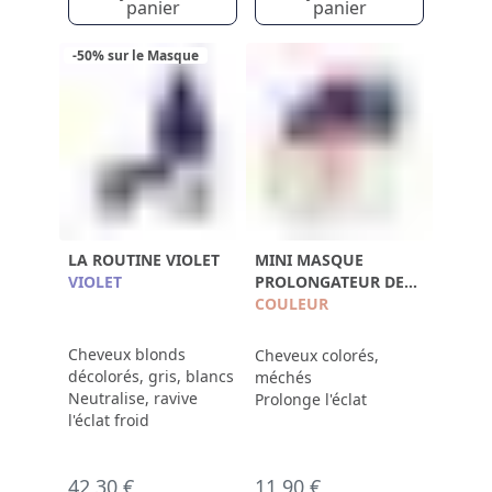
panier
panier
-50% sur le Masque
LA ROUTINE VIOLET
MINI MASQUE
VIOLET
PROLONGATEUR DE
COULEUR
COULEUR
Cheveux blonds
Cheveux colorés,
décolorés, gris, blancs
méchés
Neutralise, ravive
Prolonge l'éclat
l'éclat froid
42,30 €
11,90 €