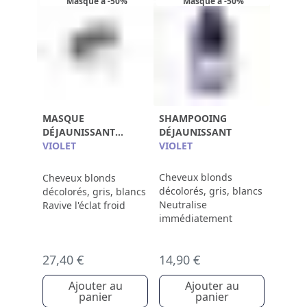
Masque à -50%
Masque à -50%
MASQUE
SHAMPOOING
DÉJAUNISSANT
DÉJAUNISSANT
RÉPARATEUR
VIOLET
VIOLET
Cheveux blonds
Cheveux blonds
décolorés, gris, blancs
décolorés, gris, blancs
Neutralise
Ravive l'éclat froid
immédiatement
27,40 €
14,90 €
Ajouter au
Ajouter au
panier
panier