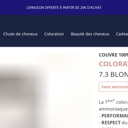
LIVRAISON OFFERTE À PARTIR DE 29€ D'ACHAT
Chute de cheveux
Coloration
Beauté des cheveux
Cadea
COUVRE 100
COLORA
7.3 BLO
Sans ammonia
ère*
La 1
color
ammoniaque al
-
PERFORMA
-
RESPECT
du 