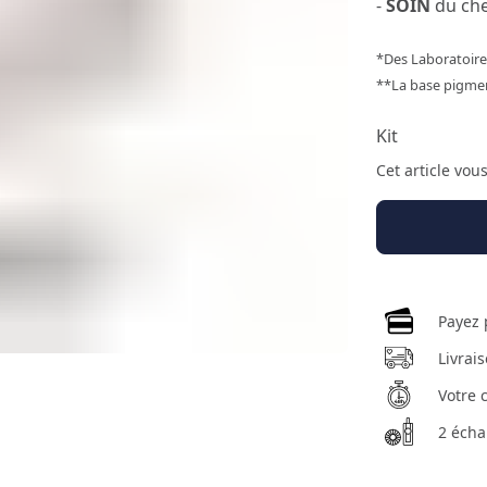
-
SOIN
du ch
*Des Laboratoi
**La base pigmen
Kit
Cet article vou
Payez 
Livrai
Votre 
2 écha