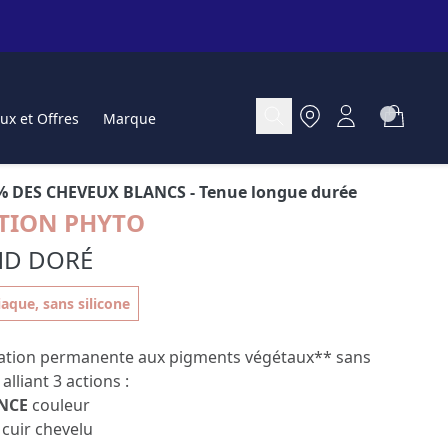
ux et Offres
Marque
% DES CHEVEUX BLANCS
- Tenue longue durée
TION PHYTO
ND DORÉ
que, sans silicone
ation permanente aux pigments végétaux** sans
liant 3 actions :
NCE
couleur
cuir chevelu