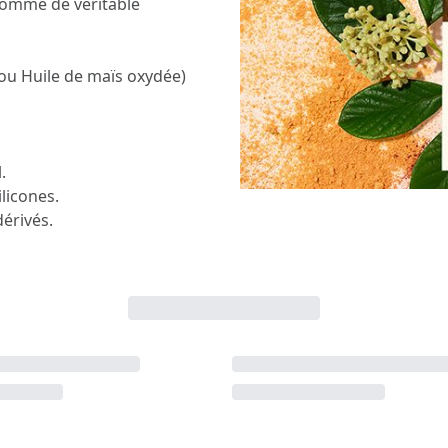
comme de véritable
ou Huile de maïs oxydée)
.
licones.
érivés.