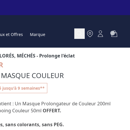
ux et Offres
Marque
LORÉS, MÉCHÉS
- Prolonge l'éclat
R
T MASQUE COULEUR
é jusqu'à 9 semaines**
ontient : Un Masque Prolongateur de Couleur 200ml
ooing Couleur 50ml
OFFERT.
es, sans colorants, sans PEG.