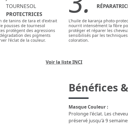
.
3.
TOURNESOL
RÉPARATRIC
PROTECTRICES
n de tanins de tara et d'extrait
L'huile de karanja photo-protec
de pousses de tournesol
nourrit intensément la fibre p
tes protègent des agressions
protéger et réparer les cheveu
a dégradation des pigments
sensibilisés par les techniques
er l'éclat de la couleur.
coloration.
Voir la liste INCI
Bénéfices &
Masque Couleur :
Prolonge l'éclat. Les cheveux
préservé jusqu'à 9 semaine