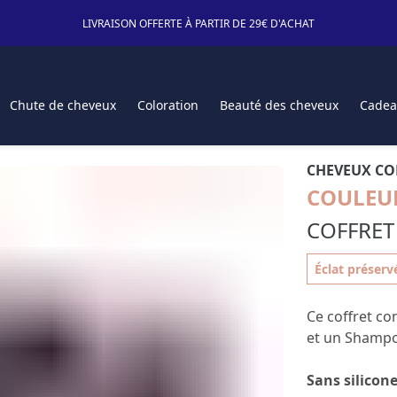
LIVRAISON OFFERTE À PARTIR DE 29€ D'ACHAT
Chute de cheveux
Coloration
Beauté des cheveux
Cadea
CHEVEUX CO
COULEU
COFFRE
Éclat préserv
Ce coffret c
et un Shamp
Sans silicon